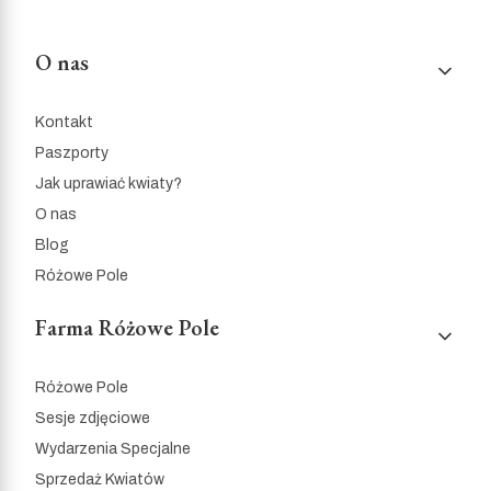
Linki w stopce
O nas
Kontakt
Paszporty
Jak uprawiać kwiaty?
O nas
Blog
Różowe Pole
Farma Różowe Pole
Różowe Pole
Sesje zdjęciowe
Wydarzenia Specjalne
Sprzedaż Kwiatów