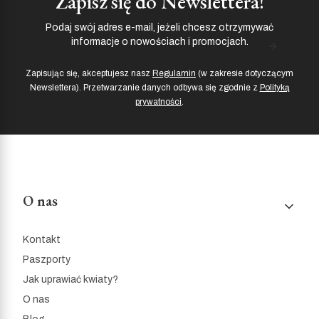
Zapisz się do Newslettera!
Podaj swój adres e-mail, jeżeli chcesz otrzymywać
informacje o nowościach i promocjach.
Zapisując się, akceptujesz nasz
Regulamin
(w zakresie dotyczącym
Newslettera). Przetwarzanie danych odbywa się zgodnie z
Polityką
prywatności
.
Linki w stopce
O nas
Kontakt
Paszporty
Jak uprawiać kwiaty?
O nas