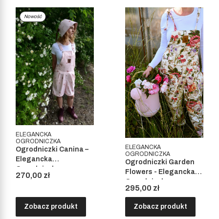
Nowość
ELEGANCKA
OGRODNICZKA
ELEGANCKA
Ogrodniczki Canina –
OGRODNICZKA
Elegancka
Ogrodniczki Garden
Ogrodniczka
Flowers - Elegancka
Cena
270,00 zł
Ogrodniczka
Cena
295,00 zł
Zobacz produkt
Zobacz produkt