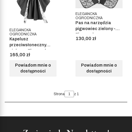
ELEGANCKA
OGRODNICZKA
Pas na narzędzia
pigwowiec zielony -
ELEGANCKA
OGRODNICZKA
Elegancka
Cena
130,00 zł
Kapelusz
Ogrodniczka
przeciwsłoneczny
zielony - Elegancka
Cena
165,00 zł
Ogrodniczka
Powiadom mnie o
Powiadom mnie o
dostępności
dostępności
Strona
z 1