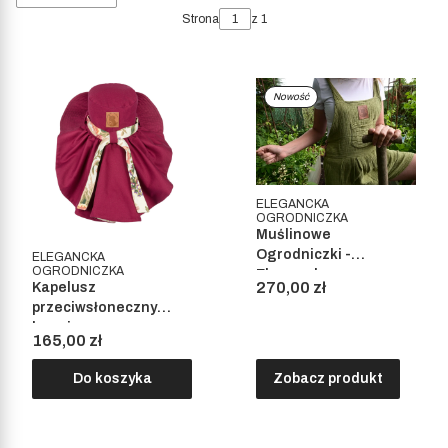
Strona
z 1
Nowość
ELEGANCKA
OGRODNICZKA
Muślinowe
Ogrodniczki -
ELEGANCKA
OGRODNICZKA
Elegancka
Cena
270,00 zł
Kapelusz
Ogrodniczka
przeciwsłoneczny
karminowy -
Cena
165,00 zł
Elegancka
Ogrodniczka
Do koszyka
Zobacz produkt