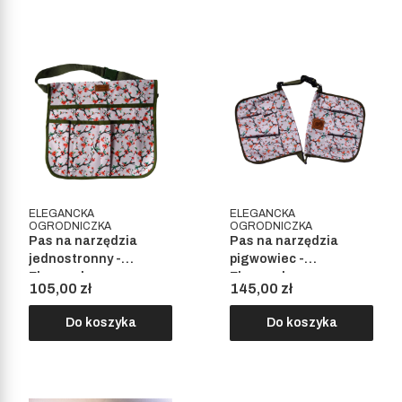
ELEGANCKA
ELEGANCKA
OGRODNICZKA
OGRODNICZKA
Pas na narzędzia
Pas na narzędzia
jednostronny -
pigwowiec -
Elegancka
Elegancka
Cena
Cena
105,00 zł
145,00 zł
Ogrodniczka
Ogrodniczka
Do koszyka
Do koszyka