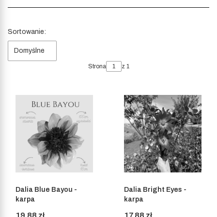
Lista produktów
Sortowanie:
Domyślne
Strona
z 1
Dalia Blue Bayou -
Dalia Bright Eyes -
karpa
karpa
Cena
Cena
19,88 zł
17,88 zł