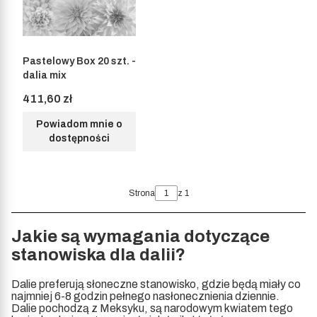
Pastelowy Box 20 szt. -
dalia mix
Cena
411,60 zł
Powiadom mnie o
dostępności
Strona
z 1
Jakie są wymagania dotyczące
stanowiska dla dalii?
Dalie preferują słoneczne stanowisko, gdzie będą miały co
najmniej 6-8 godzin pełnego nasłonecznienia dziennie.
Dalie pochodzą z Meksyku, są narodowym kwiatem tego