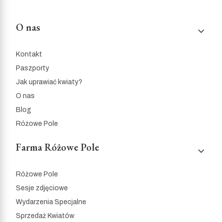
Linki w stopce
O nas
Kontakt
Paszporty
Jak uprawiać kwiaty?
O nas
Blog
Różowe Pole
Farma Różowe Pole
Różowe Pole
Sesje zdjęciowe
Wydarzenia Specjalne
Sprzedaż Kwiatów