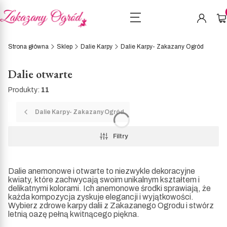
Pro
Strona główna
Sklep
Dalie Karpy
Dalie Karpy- Zakazany Ogród
Dalie otwarte
Produkty:
11
Dalie Karpy- Zakazany Ogród
Filtry
Dalie anemonowe i otwarte to niezwykle dekoracyjne
kwiaty, które zachwycają swoim unikalnym kształtem i
delikatnymi kolorami. Ich anemonowe środki sprawiają, że
każda kompozycja zyskuje elegancji i wyjątkowości.
Wybierz zdrowe karpy dalii z Zakazanego Ogrodu i stwórz
letnią oazę pełną kwitnącego piękna.