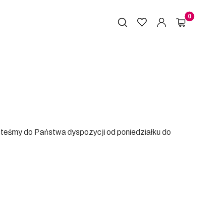
Produkty w k
steśmy do Państwa dyspozycji od poniedziałku do