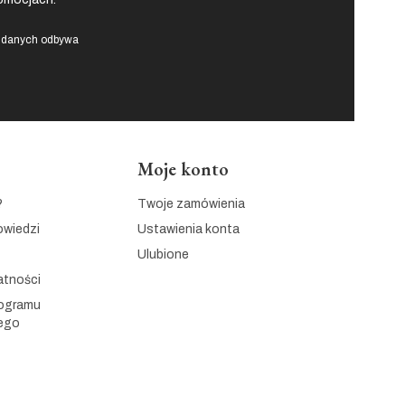
e danych odbywa
Moje konto
?
Twoje zamówienia
owiedzi
Ustawienia konta
Ulubione
atności
rogramu
ego