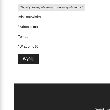
Obowiązkowe pola oznaczone są symbolem -
*
Imię i nazwisko
*
Adres e-mail
Temat
*
Wiadomość
Wyślij
Podaj swó