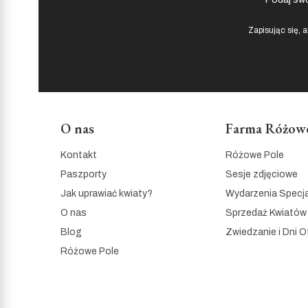
Zapisując się, 
O nas
Farma Różowe
Linki w stopce
Kontakt
Różowe Pole
Paszporty
Sesje zdjęciowe
Jak uprawiać kwiaty?
Wydarzenia Specj
O nas
Sprzedaż Kwiatów
Blog
Zwiedzanie i Dni O
Różowe Pole