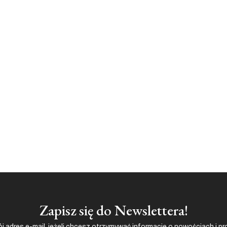
Zapisz się do Newslettera!
j adres e-mail, jeżeli chcesz otrzymywać informacje o nowościach i p