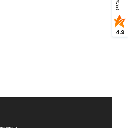
4.9
romocjach.