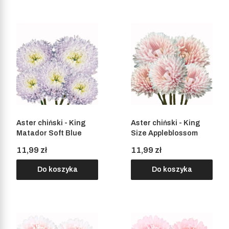
Aster chiński - King
Aster chiński - King
Matador Soft Blue
Size Appleblossom
Cena
Cena
11,99 zł
11,99 zł
Do koszyka
Do koszyka