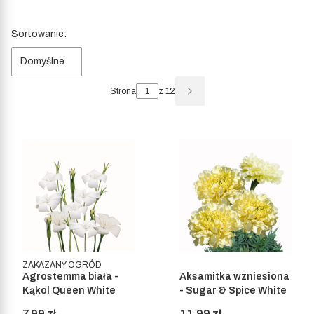
Lista produktów
Sortowanie:
Domyślne
Strona
z 12
Następne produkty
ZAKAZANY OGRÓD
Agrostemma biała -
Aksamitka wzniesiona
Kąkol Queen White
- Sugar & Spice White
Cena
Cena
7,99 zł
11,99 zł