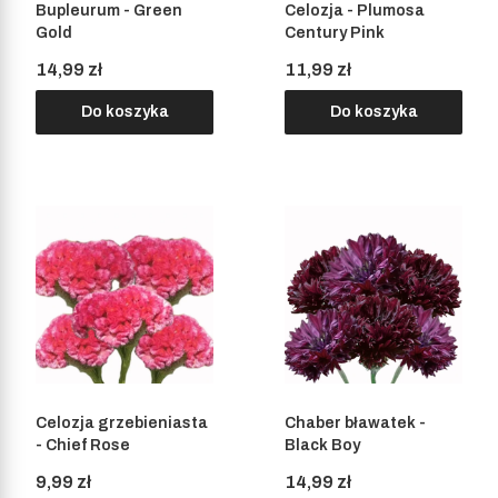
Bupleurum - Green
Celozja - Plumosa
Gold
Century Pink
Cena
Cena
14,99 zł
11,99 zł
Do koszyka
Do koszyka
Celozja grzebieniasta
Chaber bławatek -
- Chief Rose
Black Boy
Cena
Cena
9,99 zł
14,99 zł