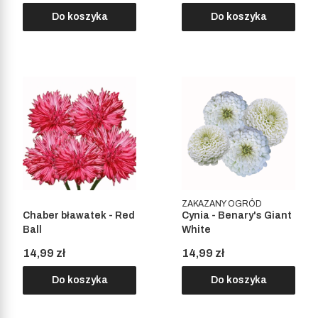
Do koszyka
Do koszyka
ZAKAZANY OGRÓD
Chaber bławatek - Red
Cynia - Benary's Giant
Ball
White
Cena
Cena
14,99 zł
14,99 zł
Do koszyka
Do koszyka