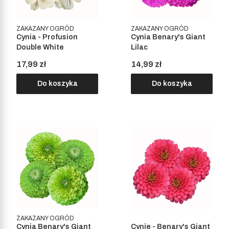
ZAKAZANY OGRÓD
ZAKAZANY OGRÓD
Cynia - Profusion
Cynia Benary's Giant
Double White
Lilac
Cena
Cena
17,99 zł
14,99 zł
Do koszyka
Do koszyka
ZAKAZANY OGRÓD
Cynia Benary's Giant
Cynie - Benary's Giant