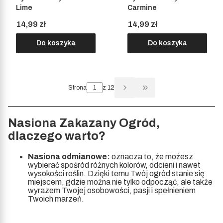
Lime
Carmine
Cena
Cena
14,99 zł
14,99 zł
Do koszyka
Do koszyka
Strona
z 12
Przejdź do ostatniej s
Nasiona Zakazany Ogród,
dlaczego warto?
Nasiona odmianowe:
oznacza to, że możesz
wybierać spośród różnych kolorów, odcieni i nawet
wysokości roślin. Dzięki temu Twój ogród stanie się
miejscem, gdzie można nie tylko odpocząć, ale także
wyrazem Twojej osobowości, pasji i spełnieniem
Twoich marzeń.