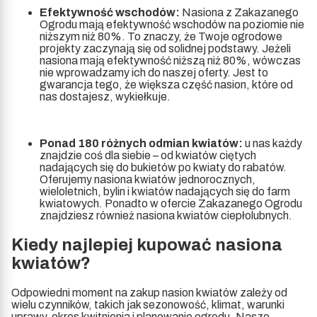
Efektywność wschodów:
Nasiona z Zakazanego
Ogrodu mają efektywność wschodów na poziomie nie
niższym niż 80%. To znaczy, że Twoje ogrodowe
projekty zaczynają się od solidnej podstawy. Jeżeli
nasiona mają efektywność niższą niż 80%, wówczas
nie wprowadzamy ich do naszej oferty. Jest to
gwarancja tego, że większa część nasion, które od
nas dostajesz, wykiełkuje.
Ponad 180 różnych odmian kwiatów:
u nas każdy
znajdzie coś dla siebie – od kwiatów ciętych
nadających się do bukietów po kwiaty do rabatów.
Oferujemy nasiona kwiatów jednorocznych,
wieloletnich, bylin i kwiatów nadających się do farm
kwiatowych. Ponadto w ofercie Zakazanego Ogrodu
znajdziesz również nasiona kwiatów ciepłolubnych.
Kiedy najlepiej kupować nasiona
kwiatów?
Odpowiedni moment na zakup nasion kwiatów zależy od
wielu czynników, takich jak sezonowość, klimat, warunki
uprawy, okres kwitnienia i planowanie ogrodu. Nasze