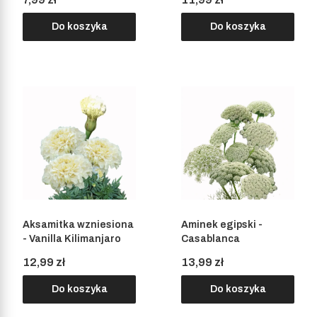
Do koszyka
Do koszyka
Aksamitka wzniesiona
Aminek egipski -
- Vanilla Kilimanjaro
Casablanca
Cena
Cena
12,99 zł
13,99 zł
Do koszyka
Do koszyka