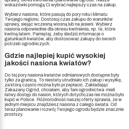
wskazówki pomogą Ci wybrać najlepszy czas na zakup.
Wybierz nasiona, które pasują do pory roku i klimatu
Twojego regionu. Dostosuj czas zakupu do warunków
uprawy, siejąc wczesną wiosną lub na jesieni. Wybierz
nasiona odpowiednie dla okresu kwitnienia, np. te, które
kwitną latem. Pamiętaj, żeby śledzić informacje o
gatunkach kwiatów, aby dostosować zakupy do swoich
potrzeb ogrodniczych.
Gdzie najlepiej kupić wysokiej
jakości nasiona kwiatów?
Do tej pory nasiona kwiatów odmianowych dostępne były
tylko za granicą. To niestety utrudniało ich zakup i wysyłkę,
za którą często można było przepłacić. Zakładając
Zakazany Ogród, chciałam, aby fani ogrodnictwa mieli
łatwy dostęp do nasion, których dotychczas nie można było
kupić w Polsce. Różnorodność naszej oferty sprawia, że w
jednym miejscu znajdziesz nasiona z całego świata. Od
teraz planowanie i rozwój Twojego ogrodu będzie znacznie
prostszy.