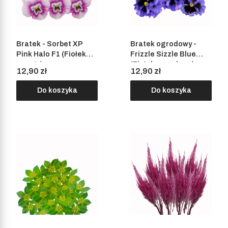
Bratek - Sorbet XP
Bratek ogrodowy -
Pink Halo F1 (Fiołek
Frizzle Sizzle Blue
rogaty)
(Fiołek ogrodowy)
Cena
Cena
12,90 zł
12,90 zł
Do koszyka
Do koszyka