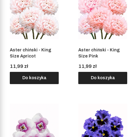
Aster chiński - King
Aster chiński - King
Size Apricot
Size Pink
Cena
Cena
11,99 zł
11,99 zł
Do koszyka
Do koszyka