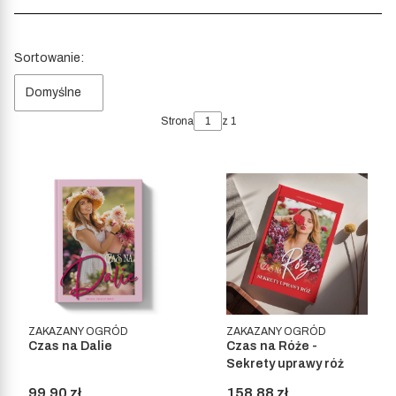
Lista produktów
Sortowanie:
Domyślne
Strona
z 1
ZAKAZANY OGRÓD
ZAKAZANY OGRÓD
Czas na Dalie
Czas na Róże -
Sekrety uprawy róż
Cena
Cena
99,90 zł
158,88 zł