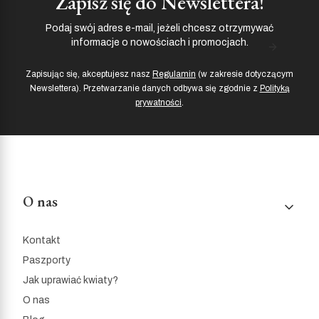
Zapisz się do Newslettera!
Podaj swój adres e-mail, jeżeli chcesz otrzymywać
informacje o nowościach i promocjach.
Zapisując się, akceptujesz nasz
Regulamin
(w zakresie dotyczącym
Newslettera). Przetwarzanie danych odbywa się zgodnie z
Polityką
prywatności
.
Linki w stopce
O nas
Kontakt
Paszporty
Jak uprawiać kwiaty?
O nas