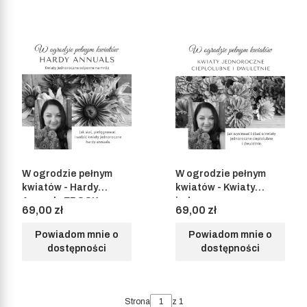
W ogrodzie pełnym
W ogrodzie pełnym
kwiatów - Hardy
kwiatów - Kwiaty
Annuals EBOOK
jednoroczne
Cena
Cena
69,00 zł
69,00 zł
ciepłolubne i
dwuletnie EBOOK
Powiadom mnie o
Powiadom mnie o
dostępności
dostępności
Strona
z 1