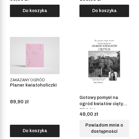
Do koszyka
Do koszyka
ZAKAZANY OGRÓD
Planer kwiatoholiczki
Gotowy pomysł na
Cena
89,90 zł
ogród kwiatów ciętych
EBOOK
Cena
49,00 zł
Powiadom mnie o
Do koszyka
dostępności