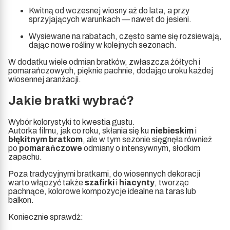
Kwitną od wczesnej wiosny aż do lata, a przy
sprzyjających warunkach — nawet do jesieni.
Wysiewane na rabatach, często same się rozsiewają,
dając nowe rośliny w kolejnych sezonach.
W dodatku wiele odmian bratków, zwłaszcza żółtych i
pomarańczowych, pięknie pachnie, dodając uroku każdej
wiosennej aranżacji.
Jakie bratki wybrać?
Wybór kolorystyki to kwestia gustu.
Autorka filmu, jak co roku, skłania się ku
niebieskim
i
błękitnym bratkom
, ale w tym sezonie sięgnęła również
po
pomarańczowe
odmiany o intensywnym, słodkim
zapachu.
Poza tradycyjnymi bratkami, do wiosennych dekoracji
warto włączyć także
szafirki
i
hiacynty
, tworząc
pachnące, kolorowe kompozycje idealne na taras lub
balkon.
Koniecznie sprawdź: