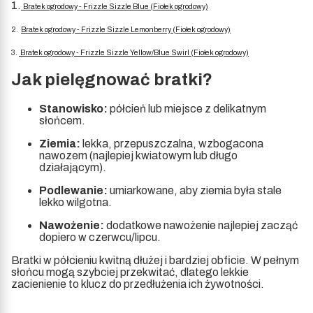
1.
Bratek ogrodowy - Frizzle Sizzle Blue (Fiołek ogrodowy)
2.
Bratek ogrodowy - Frizzle Sizzle Lemonberry (Fiołek ogrodowy)
3.
Bratek ogrodowy - Frizzle Sizzle Yellow/Blue Swirl (Fiołek ogrodowy)
Jak pielęgnować bratki?
Stanowisko:
półcień lub miejsce z delikatnym
słońcem.
Ziemia:
lekka, przepuszczalna, wzbogacona
nawozem (najlepiej kwiatowym lub długo
działającym).
Podlewanie:
umiarkowane, aby ziemia była stale
lekko wilgotna.
Nawożenie:
dodatkowe nawożenie najlepiej zacząć
dopiero w czerwcu/lipcu.
Bratki w półcieniu kwitną dłużej i bardziej obficie. W pełnym
słońcu mogą szybciej przekwitać, dlatego lekkie
zacienienie to klucz do przedłużenia ich żywotności.