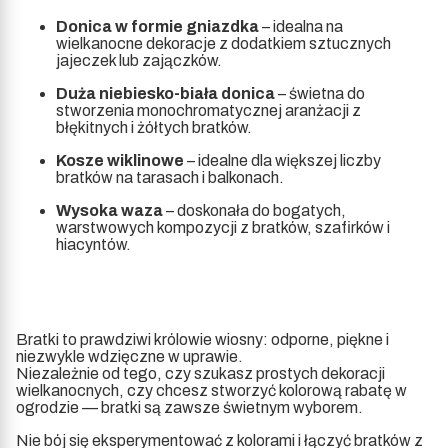
Donica w formie gniazdka
– idealna na
wielkanocne dekoracje z dodatkiem sztucznych
jajeczek lub zajączków.
Duża niebiesko-biała donica
– świetna do
stworzenia monochromatycznej aranżacji z
błękitnych i żółtych bratków.
Kosze wiklinowe
– idealne dla większej liczby
bratków na tarasach i balkonach.
Wysoka waza
– doskonała do bogatych,
warstwowych kompozycji z bratków, szafirków i
hiacyntów.
Bratki to prawdziwi królowie wiosny: odporne, piękne i
niezwykle wdzięczne w uprawie.
Niezależnie od tego, czy szukasz prostych dekoracji
wielkanocnych, czy chcesz stworzyć kolorową rabatę w
ogrodzie — bratki są zawsze świetnym wyborem.
Nie bój się eksperymentować z kolorami i łączyć bratków z