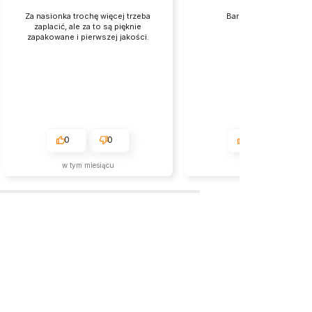
Za nasionka trochę więcej trzeba
Bardzo dobry wschód
zaplacić, ale za to są pięknie
zapakowane i pierwszej jakości.
0
0
0
0
w tym miesiącu
2026-05-22