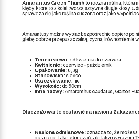
Amarantus Green Thumb
to roczna roślina, która 
kłęby, które to z kolei tworzą sztywne długie kłosy.
sprawdza się jako roślina suszona oraz jako wypełnia
Amarantusy można wysiać bezpośrednio dopiero po n
glebę dobrze przepuszczalną, żyzną i równomiernie wi
Termin siewu:
od kwietnia do czerwca
Kwitnienie:
czerwiec - październik
Opakowanie:
0,3g
Stanowisko:
słońce
Uszczykiwanie
: nie
Wysokość:
do 60cm
Inne nazwy:
Amaranthus caudatus, Garten F
Dlaczego warto postawić na nasiona Zakazan
Nasiona odmianowe:
oznacza to, że możesz w
można nie tylko odpocząć, ale także wyrazem Tw