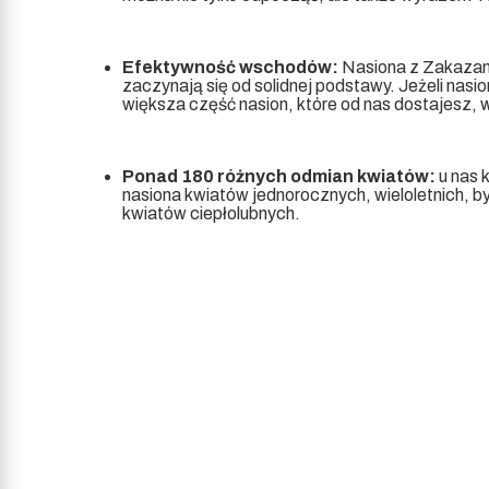
Efektywność wschodów:
Nasiona z Zakazan
zaczynają się od solidnej podstawy. Jeżeli nas
większa część nasion, które od nas dostajesz, w
Ponad 180 różnych odmian kwiatów:
u nas 
nasiona kwiatów jednorocznych, wieloletnich, b
kwiatów ciepłolubnych.