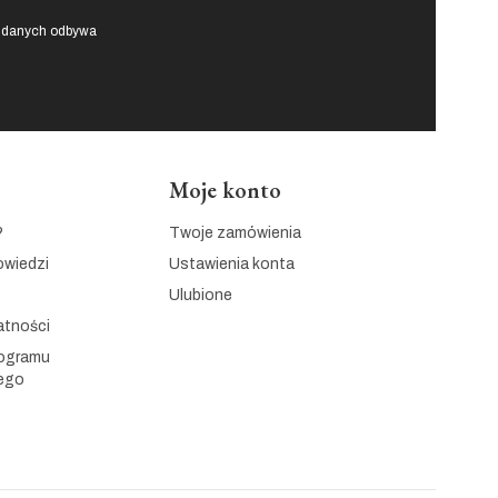
e danych odbywa
Moje konto
?
Twoje zamówienia
owiedzi
Ustawienia konta
Ulubione
atności
rogramu
ego