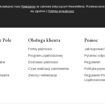
akceptujesz nasz
Regulamin
(w zakresie dotyczącym Newslettera). Przetwarzani
się zgodnie z
Polityką prywatności
.
 Pole
Obsługa klienta
Pomoc
Formy płatności
Jak kupować
Program Lojalnościowy
Pytania i odp
alne
Dostawa i płatności
Regulamin
Czas realizacji zamówienia
Polityka pryw
twarte
Zwroty i reklamacje
Regulamin P
Lojalnościow