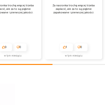
ionka trochę więcej trzeba
Za nasionka trochę więcej trzeba
acić, ale za to są pięknie
zaplacić, ale za to są pięknie
owane i pierwszej jakości.
zapakowane i pierwszej jakości.
0
0
1
0
w tym miesiącu
w tym miesiącu