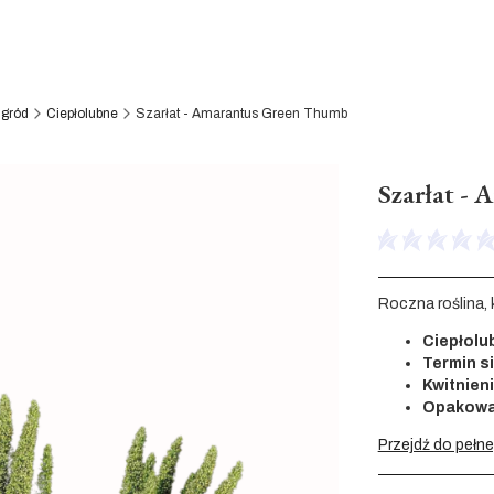
Ogród
Ciepłolubne
Szarłat - Amarantus Green Thumb
Szarłat -
Roczna roślina, 
Ciepłolu
Termin s
Kwitnieni
Opakowa
Przejdź do pełn