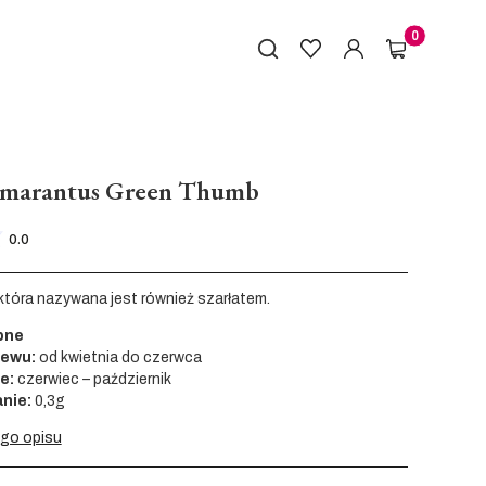
Produkty w k
 Amarantus Green Thumb
0.0
która nazywana jest również szarłatem.
bne
iewu:
od kwietnia do czerwca
e:
czerwiec – październik
nie:
0,3g
ego opisu