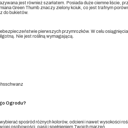
nazywana jest również szarłatem. Posiada duże ciemne liście, prz
 Odmiana Green Thumb znaczy zielony kciuk, co jest trafnym por
cz do bukietów.
iebezpieczeństwie pierwszych przymrozków. W celu osiągnięcia
lgotną. Nie jest rośliną wymagającą.
uchsschwanz
ego Ogrodu?
ybierać spośród różnych kolorów, odcieni i nawet wysokości rośl
ojej osobowości, pasji i spełnieniem Twoich marzeń.