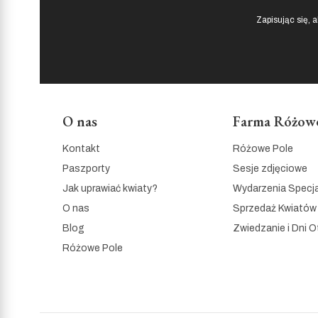
Zapisując się, 
O nas
Farma Różowe
Linki w stopce
Kontakt
Różowe Pole
Paszporty
Sesje zdjęciowe
Jak uprawiać kwiaty?
Wydarzenia Specj
O nas
Sprzedaż Kwiatów
Blog
Zwiedzanie i Dni O
Różowe Pole