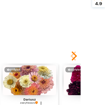
4.9
podgląd
podgląd
Dariusz
Regina
zweryfikowano
zweryfikowano