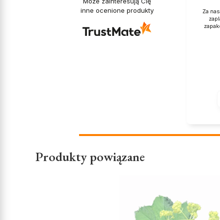
Może zainteresują Cię
inne ocenione produkty
Za nas
zapl
zapak
Produkty powiązane