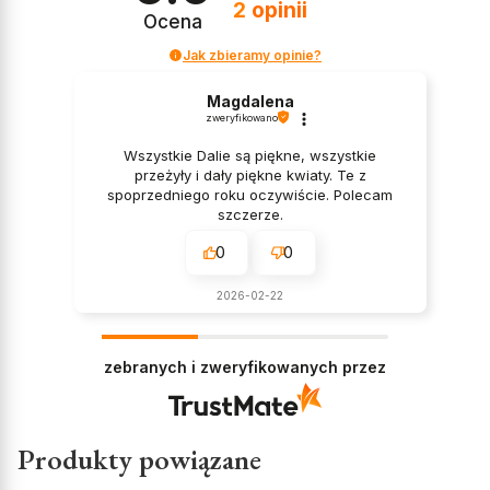
2
opinii
Ocena
Jak zbieramy opinie?
Magdalena
zweryfikowano
Wszystkie Dalie są piękne, wszystkie
przeżyły i dały piękne kwiaty. Te z
spoprzedniego roku oczywiście. Polecam
szczerze.
0
0
2026-02-22
zebranych i zweryfikowanych przez
Produkty powiązane