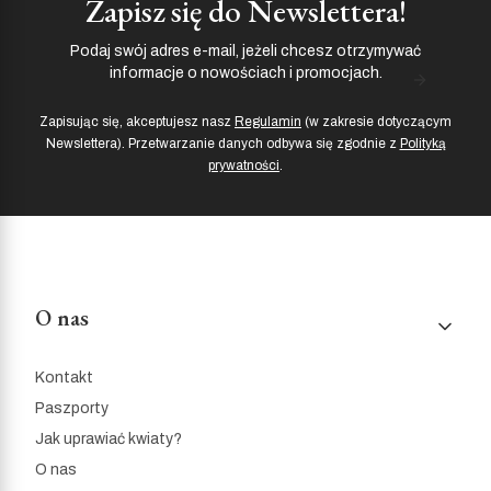
Zapisz się do Newslettera!
Podaj swój adres e-mail, jeżeli chcesz otrzymywać
informacje o nowościach i promocjach.
Zapisując się, akceptujesz nasz
Regulamin
(w zakresie dotyczącym
Newslettera). Przetwarzanie danych odbywa się zgodnie z
Polityką
prywatności
.
Linki w stopce
O nas
Kontakt
Paszporty
Jak uprawiać kwiaty?
O nas