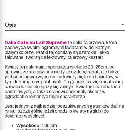
Opis
Dalia Cafe au Lait Supreme
to dalia talerzowa, która
zachwyca swoimi ogromnymi kwiatami w delikatnym,
białym kolorze. Płatki tej odmiany są szerokie, lekko
falowane, tworząc efektowny, talerzowy kształt.
Kwiaty tej dalii mają imponującą wielkość 20-25cm, co
sprawia, że stanowi ona nie tylko ozdobę rabat, ale także
jest popularnym wyborem na kwiaty cięte do bukietów, w
tym do kompozycji ślubnych. Ta georginia dzięki neutralnej
barwie doskonale łączy się z innymi kwiatami na rabatach
pastelowych, a także stanowi doskonały akcent w
ogrodach o romantycznym charakterze.
Jest jednym z najbardziej poszukiwanych gatunków dalii na
rynku, szczególnie jeżeli chodzi o kwiaty na ślub i do
dekoracji weselnych.
Wysokość:
100 cm