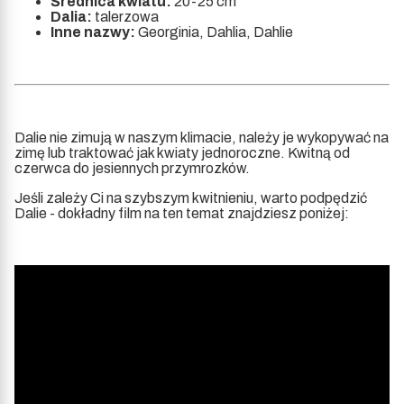
Średnica kwiatu:
20-25 cm
Dalia:
talerzowa
Inne nazwy:
Georginia, Dahlia, Dahlie
Dalie nie zimują w naszym klimacie, należy je wykopywać na
zimę lub traktować jak kwiaty jednoroczne. Kwitną od
czerwca do jesiennych przymrozków.
Jeśli zależy Ci na szybszym kwitnieniu, warto podpędzić
Dalie - dokładny film na ten temat znajdziesz poniżej: