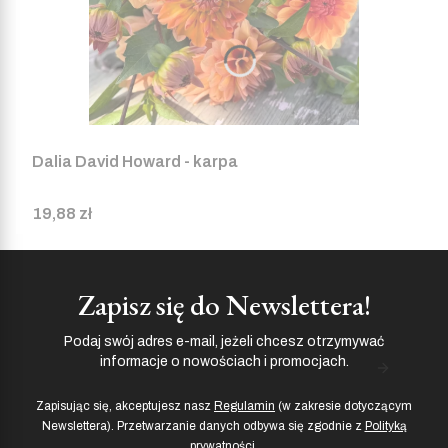
Dalia David Howard - karpa
Cena
19,88 zł
Zapisz się do Newslettera!
Podaj swój adres e-mail, jeżeli chcesz otrzymywać
informacje o nowościach i promocjach.
Zapisując się, akceptujesz nasz
Regulamin
(w zakresie dotyczącym
Newslettera). Przetwarzanie danych odbywa się zgodnie z
Polityką
prywatności
.