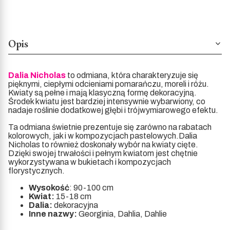
Opis
Dalia Nicholas
to odmiana, która charakteryzuje się
pięknymi, ciepłymi odcieniami pomarańczu, moreli i różu.
Kwiaty są pełne i mają klasyczną formę dekoracyjną.
Środek kwiatu jest bardziej intensywnie wybarwiony, co
nadaje roślinie dodatkowej głębi i trójwymiarowego efektu.
Ta odmiana świetnie prezentuje się zarówno na rabatach
kolorowych, jak i w kompozycjach pastelowych.Dalia
Nicholas to również doskonały wybór na kwiaty cięte.
Dzięki swojej trwałości i pełnym kwiatom jest chętnie
wykorzystywana w bukietach i kompozycjach
florystycznych.
Wysokość
: 90-100 cm
Kwiat:
15-18 cm
Dalia:
dekoracyjna
Inne nazwy:
Georginia, Dahlia, Dahlie