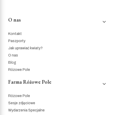
Linki w stopce
O nas
Kontakt
Paszporty
Jak uprawiać kwiaty?
O nas
Blog
Różowe Pole
Farma Różowe Pole
Różowe Pole
Sesje zdjęciowe
Wydarzenia Specjalne