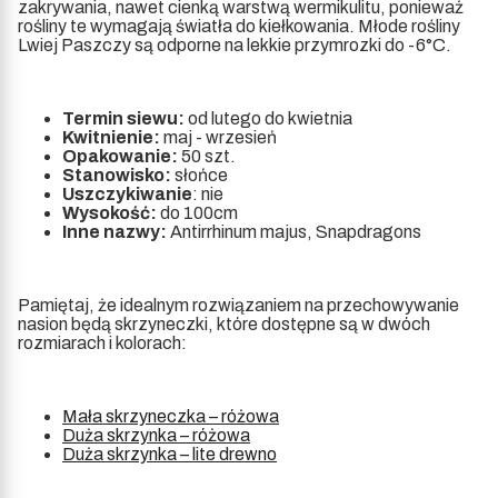
zakrywania, nawet cienką warstwą wermikulitu, ponieważ
rośliny te wymagają światła do kiełkowania. Młode rośliny
Lwiej Paszczy są odporne na lekkie przymrozki do -6°C.
Termin siewu:
od lutego do kwietnia
Kwitnienie:
maj - wrzesień
Opakowanie:
50 szt.
Stanowisko:
słońce
Uszczykiwanie
: nie
Wysokość:
do 100cm
Inne nazwy:
Antirrhinum majus, Snapdragons
Pamiętaj, że idealnym rozwiązaniem na przechowywanie
nasion będą skrzyneczki, które dostępne są w dwóch
rozmiarach i kolorach:
Mała skrzyneczka – różowa
Duża skrzynka – różowa
Duża skrzynka – lite drewno