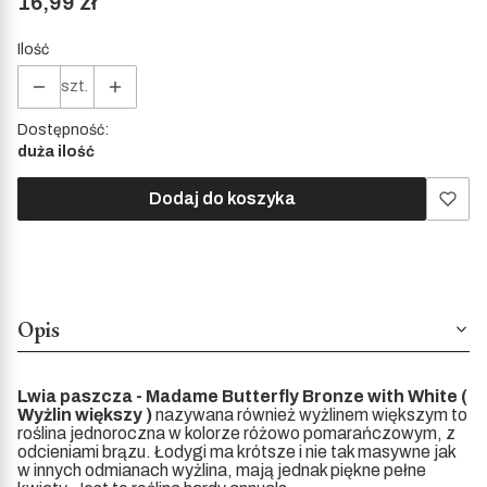
Cena
16,99 zł
Ilość
szt.
Dostępność:
duża ilość
Dodaj do koszyka
Opis
Lwia paszcza - Madame Butterfly Bronze with White (
Wyżlin większy )
nazywana również wyżlinem większym to
roślina jednoroczna w kolorze różowo pomarańczowym, z
odcieniami brązu. Łodygi ma krótsze i nie tak masywne jak
w innych odmianach wyżlina, mają jednak piękne pełne