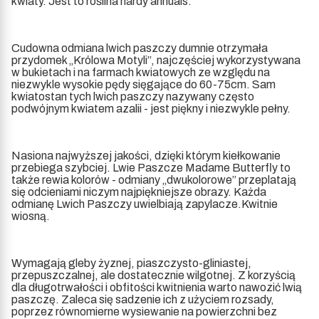
kwiaty. Jest to roślina hardy annuals.
Cudowna odmiana lwich paszczy dumnie otrzymała
przydomek „Królowa Motyli”, najczęściej wykorzystywana
w bukietach i na farmach kwiatowych ze względu na
niezwykle wysokie pędy sięgające do 60-75cm. Sam
kwiatostan tych lwich paszczy nazywany często
podwójnym kwiatem azalii - jest piękny i niezwykle pełny.
Nasiona najwyższej jakości, dzięki którym kiełkowanie
przebiega szybciej. Lwie Paszcze Madame Butterfly to
także rewia kolorów - odmiany „dwukolorowe” przeplatają
się odcieniami niczym najpiękniejsze obrazy. Każda
odmianę Lwich Paszczy uwielbiają zapylacze.Kwitnie
wiosną.
Wymagają gleby żyznej, piaszczysto-gliniastej,
przepuszczalnej, ale dosta­tecznie wilgotnej. Z korzyścią
dla długotrwałości i obfitości kwitnienia warto nawozić lwią
paszczę. Zaleca się sadzenie ich z użyciem rozsady,
poprzez równomierne wysiewanie na powierzchni bez