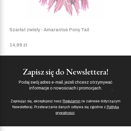
Szarłat zwisły - Amarantus Pony Tail
Cena
14,99 zł
Zapisz się do Newslettera!
Podaj swój adres e-mail, jeżeli chcesz otrzymywać
informacje o nowościach i promocjach.
Zapisując się, akceptujesz nasz
Regulamin
(w zakresie dotyczącym
Newslettera). Przetwarzanie danych odbywa się zgodnie z
Polityką
prywatności
.