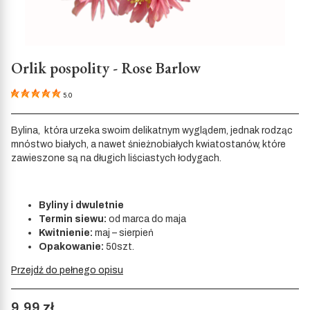
Orlik pospolity - Rose Barlow
5.0
Bylina, która urzeka swoim delikatnym wyglądem, jednak rodząc
mnóstwo białych, a nawet śnieżnobiałych kwiatostanów, które
zawieszone są na długich liściastych łodygach.
Byliny i dwuletnie
Termin siewu:
od marca do maja
Kwitnienie:
maj – sierpień
Opakowanie:
50szt.
Przejdź do pełnego opisu
Cena
9,99 zł