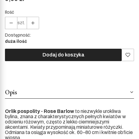
Ilość
szt.
Dostępność:
duża ilość
Dodaj do koszyka
Opis
Orlik pospolity - Rose Barlow
to niezwykle urokliwa
bylina, znana z charakterystycznych pełnych kwiatów w
odcieniu różowym, często z lekko ciemniejszymi
akcentami. Kwiaty przypominają miniaturowe różyczki.
Odmiana ta osiąga wysokość ok. 60–80 cm i kwitnie obficie
wiosną.