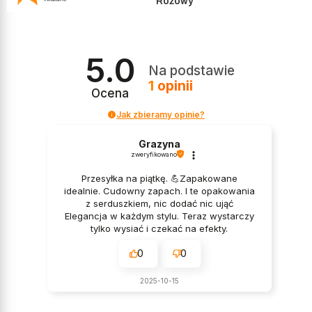
Kolor
Różowy
5.0
Na podstawie
1
opinii
Ocena
Jak zbieramy opinie?
Grazyna
zweryfikowano
Przesyłka na piątkę. 💪Zapakowane
idealnie. Cudowny zapach. I te opakowania
z serduszkiem, nic dodać nic ująć
Elegancja w każdym stylu. Teraz wystarczy
tylko wysiać i czekać na efekty.
Pozdrawiam 👍️💪💞💞💞
0
0
2025-10-15