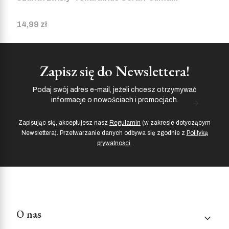
Cena
14,99 zł
Zapisz się do Newslettera!
Podaj swój adres e-mail, jeżeli chcesz otrzymywać
informacje o nowościach i promocjach.
Zapisując się, akceptujesz nasz
Regulamin
(w zakresie dotyczącym
Newslettera). Przetwarzanie danych odbywa się zgodnie z
Polityką
prywatności
.
Linki w stopce
O nas