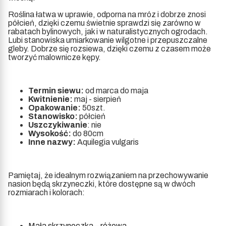
Roślina łatwa w uprawie, odporna na mróz i dobrze znosi
półcień, dzięki czemu świetnie sprawdzi się zarówno w
rabatach bylinowych, jak i w naturalistycznych ogrodach.
Lubi stanowiska umiarkowanie wilgotne i przepuszczalne
gleby. Dobrze się rozsiewa, dzięki czemu z czasem może
tworzyć malownicze kępy.
Termin siewu:
od marca do maja
Kwitnienie:
maj - sierpień
Opakowanie:
50szt.
Stanowisko:
półcień
Uszczykiwanie
: nie
Wysokość:
do 80cm
Inne nazwy:
Aquilegia vulgaris
Pamiętaj, że idealnym rozwiązaniem na przechowywanie
nasion będą skrzyneczki, które dostępne są w dwóch
rozmiarach i kolorach:
Mała skrzyneczka – różowa