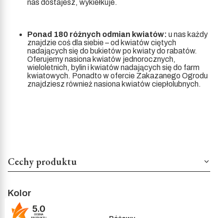
nas dostajesz, wykiełkuje.
Ponad 180 różnych odmian kwiatów:
u nas każdy
znajdzie coś dla siebie – od kwiatów ciętych
nadających się do bukietów po kwiaty do rabatów.
Oferujemy nasiona kwiatów jednorocznych,
wieloletnich, bylin i kwiatów nadających się do farm
kwiatowych. Ponadto w ofercie Zakazanego Ogrodu
znajdziesz również nasiona kwiatów ciepłolubnych.
Cechy produktu
Kolor
5.0
OCENA
PRODUKTU